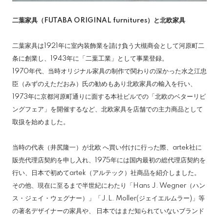
二葉家具（FUTABA ORIGINAL furnitures）と北欧家具
二葉家具は1921年に室内装飾業を請け負う大槻商会として河原町二
条に創業し、1943年に「二葉工業」として事業登録。
1970年代、当時オリジナル家具の制作で関わりの深かった水之江忠
臣（みずのえただおみ）氏の勧めもあり北欧家具の輸入を行い、
1973年に京都河原町通りに面する本社ビルでの「北欧のベターリビ
ングフェア」を開催するなど、北欧家具を店舗での主力商品として
取扱を始めました。
当時の代表（井尻隆一）が北欧 へ買い付けに行った際、artek社に
販売代理店契約を申し入れ、1975年には国内最初の総代理店契約を
行い、日本で初めてartek（アルテック）社商品を紹介しました。
その他、現在に至るまで半世紀にわたり「Hans J. Wegner（ハン
ス・ジェイ・ウェグナー）」「J.L. Moller(ジェイエルムラー)」等
の著名デザイナーの家具や、 日本ではまだ知られていないブランド