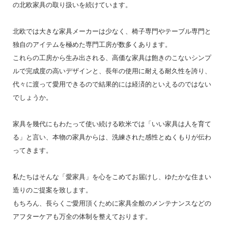
の北欧家具の取り扱いを続けています。
北欧では大きな家具メーカーは少なく、椅子専門やテーブル専門と
独自のアイテムを極めた専門工房が数多くあります。
これらの工房から生み出される、高価な家具は飽きのこないシンプ
ルで完成度の高いデザインと、長年の使用に耐える耐久性を誇り、
代々に渡って愛用できるので結果的には経済的といえるのではない
でしょうか。
家具を幾代にもわたって使い続ける欧米では「いい家具は人を育て
る」と言い、本物の家具からは、洗練された感性とぬくもりが伝わ
ってきます。
私たちはそんな「愛家具」を心をこめてお届けし、ゆたかな住まい
造りのご提案を致します。
もちろん、長らくご愛用頂くために家具全般のメンテナンスなどの
アフターケアも万全の体制を整えております。