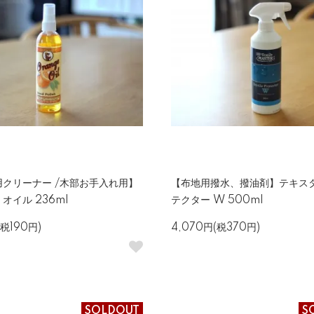
クリーナー /木部お手入れ用】
【布地用撥水、撥油剤】テキス
オイル 236ml
テクター W 500ml
(税190円)
4,070円(税370円)
SOLDOUT
S