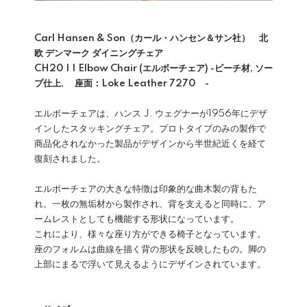
Carl Hansen & Son（カール・ハンセン＆サン社） 北
欧 デンマーク ダイニングチェア
CH20 | | Elbow Chair (エルボーチェア) -ビーチ材, ソー
プ仕上, 座面：Loke Leather 7270 -
エルボーチェアは、ハンス J. ウェグナーが1956年にデザ
インしたスタッキングチェア。プロトタイプのみの製作で
商品化されなかった製品がデザインから半世紀近くを経て
復刻されました。
エルボーチェアの大きな特徴は印象的な曲木製の背もた
れ。一枚の無垢材から製作され、背を支えると同時に、ア
ームレストとしても機能する形状になっています。
これにより、様々な座り方ができる椅子となっています。
座のフォルムは曲線を描く背の形状を反映したもの。脚の
上部にまるで浮いて見えるようにデザインされています。