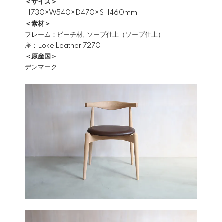
＜サイズ＞
H730×W540×D470×SH460mm
＜素材＞
フレーム：ビーチ材, ソープ仕上（ソープ仕上）
座：Loke Leather 7270
＜原産国＞
デンマーク