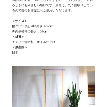
脚は緩い曲面で面取りしていますので、見た目も手に触れ
るときにもやさしい感触です。脚先は、丸く面取りしてい
るので畳のお部屋にもご使用いただけます。
＜サイズ＞
幅75.5×奥行41×高さ149cm
脚内側横棒の長さ：51cm
＜材質＞
チェリー無垢材 オイル仕上げ
＜原産国＞
日本