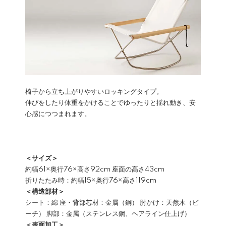
椅子から立ち上がりやすいロッキングタイプ。
伸びをしたり体重をかけることでゆったりと揺れ動き、安
心感につつまれます。
＜サイズ＞
約幅61×奥行76×高さ92cm 座面の高さ43cm
折りたたみ時：約幅15×奥行76×高さ119cm
＜構造部材＞
シート：綿 座・背部芯材：金属（鋼） 肘かけ：天然木（ビ
ーチ） 脚部：金属（ステンレス鋼、ヘアライン仕上げ）
＜表面加工＞