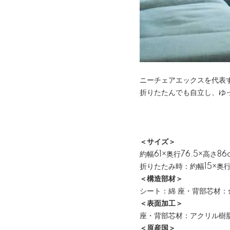
ニーチェアエックスを代表
折りたたんでも自立し、ゆ
＜サイズ＞
約幅61×奥行76.5×高さ86
折りたたみ時：約幅15×奥行7
＜構造部材＞
シート：綿 座・背部芯材：
＜表面加工＞
座・背部芯材：アクリル樹
＜原産国＞