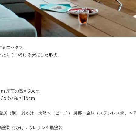
するエックス。
ったりくつろげる安定した形状。
cm 座面の高さ35cm
6.5×高さ116cm
金属（鋼） 肘かけ：天然木（ビーチ） 脚部：金属（ステンレス鋼、ヘ
脂塗装 肘かけ：ウレタン樹脂塗装